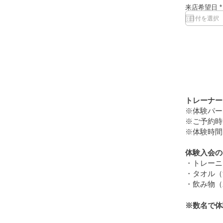
来店希望日
*
i
トレーナー
※体験パー
※ご予約時
​※体験時
体験入会の
・トレーニ
・タオル（
・飲み物（
※数名で体