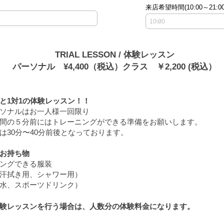
r
来店希望時間(10:00～21:00
e
q
u
r
e
d
TRIAL LESSON / 体験レッスン
パーソナル ​¥4,4
00（税込）クラス ￥2,200 (税込）
と1対1の体験レッスン！！
ソナルはお一人様一回限り
間の５分前にはトレーニングができる準備をお願いします。
間は30分〜40分前後となっております。
お持ち物
ングできる服装
汗拭き用、シャワー用）
水、スポーツドリンク）
験レッスンを行う場合は、人数分の体験料金になります。